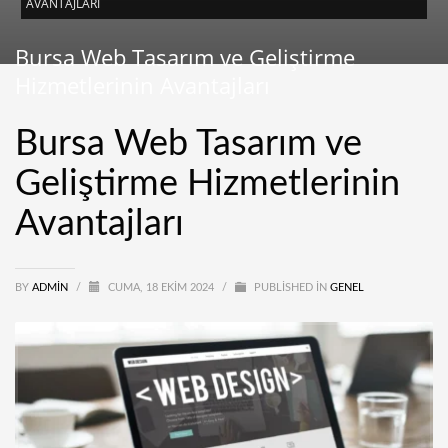
AVANTAJLARI
Bursa Web Tasarım ve Geliştirme
Hizmetlerinin Avantajları
Bursa Web Tasarım ve
Geliştirme Hizmetlerinin
Avantajları
BY
ADMIN
/
CUMA, 18 EKIM 2024
/
PUBLISHED IN
GENEL