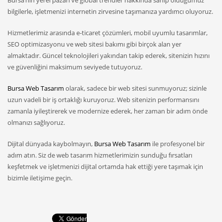
Bursa’nın yerel pazarı ve global trendler hakkında sahip olduğumuz
bilgilerle, işletmenizi internetin zirvesine taşımanıza yardımcı oluyoruz.
Hizmetlerimiz arasında e-ticaret çözümleri, mobil uyumlu tasarımlar,
SEO optimizasyonu ve web sitesi bakımı gibi birçok alan yer
almaktadır. Güncel teknolojileri yakından takip ederek, sitenizin hızını
ve güvenliğini maksimum seviyede tutuyoruz.
Bursa Web Tasarım
olarak, sadece bir web sitesi sunmuyoruz; sizinle
uzun vadeli bir iş ortaklığı kuruyoruz. Web sitenizin performansını
zamanla iyileştirerek ve modernize ederek, her zaman bir adım önde
olmanızı sağlıyoruz.
Dijital dünyada kaybolmayın,
Bursa Web Tasarım
ile profesyonel bir
adım atın. Siz de web tasarım hizmetlerimizin sunduğu fırsatları
keşfetmek ve işletmenizi dijital ortamda hak ettiği yere taşımak için
bizimle iletişime geçin.